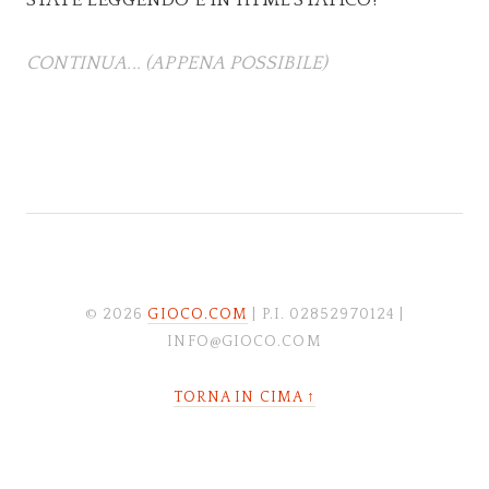
STATE LEGGENDO È IN HTML STATICO!
CONTINUA... (APPENA POSSIBILE)
© 2026
GIOCO.COM
| P.I. 02852970124 |
INFO@GIOCO.COM
TORNA IN CIMA ↑